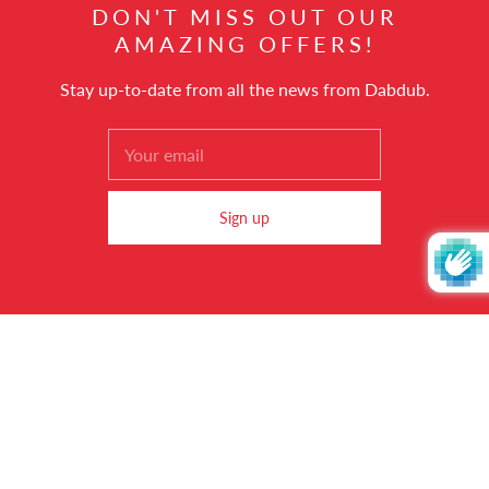
hello@dabdub.com
DON'T MISS OUT OUR
AMAZING OFFERS!
Stay up-to-date from all the news from Dabdub.
العربية
© 2026
Dabdub Trading DMCC
Powered by Shopify