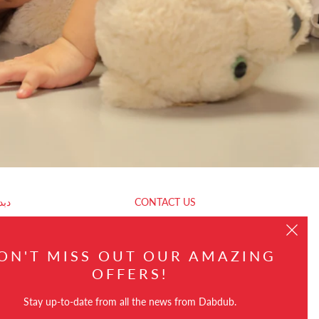
CONTACT US
دبد
EMAIL
ON'T MISS OUT OUR AMAZING
hello@dabdub.com
OFFERS!
Stay up-to-date from all the news from Dabdub.