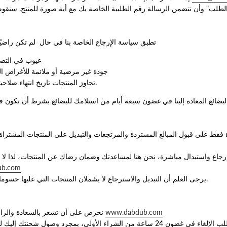
الطلب" وأن تتضمن الرسالة رقم الطلبية الخاصة بك مع أية صورة للمنتج. سنقوم
تطبق سياسة الإرجاع الخاصة بنا في حال لم تكن راضيًا
عيوب في التصمي
جودة غير مرضية أو ملائمة للأغراض التي قصدت من أجلها
تجاوز المنتجات تاريخ انتهاء صلاحيتها بعد تسليم البضائع.
لبضائع المعادة إلينا في غضون سبعة أيام من استلامك للبضائع بشرط أن تكون في 
فقط على قبول المبالغ المستردة والمرتجعات والتبديل على المنتجات المشتراة
رجاع واستبدال مباشرة، نحن هنا لمساعدتك وضمان رضاك عن المنتجات، لذا لا ت
ub.com
يرجى العلم أن التبديل والاسترجاع لا يشملان المنتجات التي عليها حسومات أو عروض أو تخفيضات.
www.dabdub.com
نحرص على أن تشعر بالسعادة والراحة عند الشراء من موقعنا
ليتم إلغاء الطلبية يجب تقديم طلب الإلغاء في غضون 24 ساعة من الشراء الأولي، بمجرد و